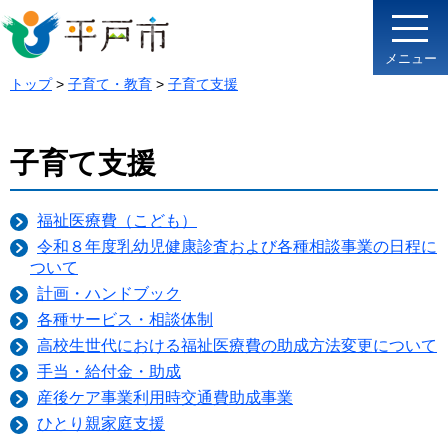
メニュー
トップ
>
子育て・教育
>
子育て支援
子育て支援
福祉医療費（こども）
令和８年度乳幼児健康診査および各種相談事業の日程に
ついて
計画・ハンドブック
各種サービス・相談体制
高校生世代における福祉医療費の助成方法変更について
手当・給付金・助成
産後ケア事業利用時交通費助成事業
ひとり親家庭支援