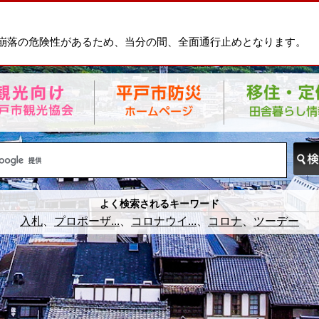
崩落の危険性があるため、当分の間、全面通行止めとなります。
よく検索されるキーワード
入札
プロポーザ...
コロナウイ...
コロナ
ツーデー