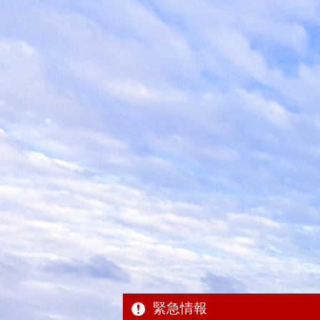
本
文
へ
移
動
緊急情報