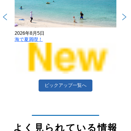
2026年8月5日
202
海で夏満喫！
とも
ピックアップ一覧へ
よく見られている情報