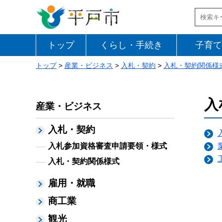
トップ
くらし・手続き
子育て
トップ
>
産業・ビジネス
>
入札・契約
>
入札・契約関係様
入
産業・ビジネス
入札・契約
入札参加資格審査申請要領・様式
入札・契約関係様式
雇用・就職
商工業
観光