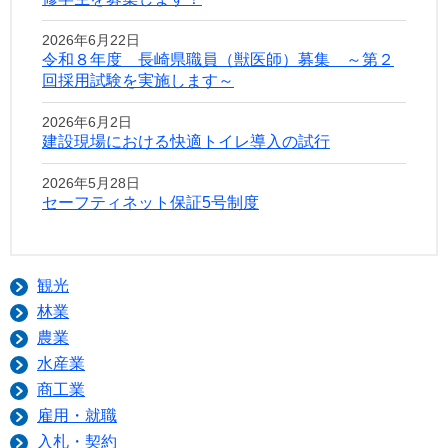
2026年6月22日
令和８年度 長崎県職員（獣医師）募集 ～第２
回採用試験を実施します～
2026年6月2日
建設現場における快適トイレ導入の試行
2026年5月28日
セーフティネット保証5号制度
観光
林業
農業
水産業
商工業
雇用・就職
入札・契約