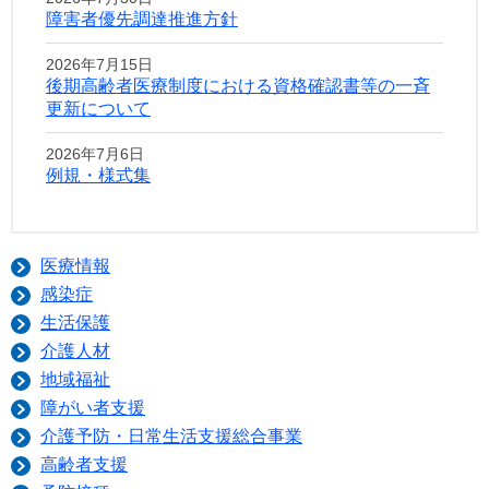
障害者優先調達推進方針
2026年7月15日
後期高齢者医療制度における資格確認書等の一斉
更新について
2026年7月6日
例規・様式集
医療情報
感染症
生活保護
介護人材
地域福祉
障がい者支援
介護予防・日常生活支援総合事業
高齢者支援