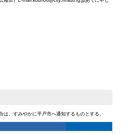
l:kouhou@city.hirado.lg.jpあてに申し
）
合は、すみやかに平戸市へ通知するものとする。