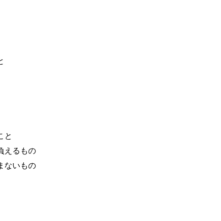
と
こと
負えるもの
まないもの