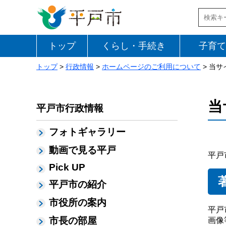
トップ
くらし・手続き
子育て
トップ
>
行政情報
>
ホームページのご利用について
> 当
当
平戸市行政情報
フォトギャラリー
動画で見る平戸
平戸
Pick UP
平戸市の紹介
市役所の案内
平戸
市長の部屋
画像