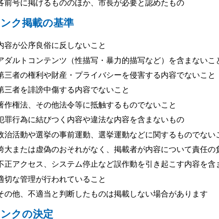
各前号に掲げるもののほか、市長が必要と認めたもの
リンク掲載の基準
内容が公序良俗に反しないこと
アダルトコンテンツ（性描写・暴力的描写など）を含まないこ
第三者の権利や財産・プライバシーを侵害する内容でないこと
第三者を誹謗中傷する内容でないこと
著作権法、その他法令等に抵触するものでないこと
犯罪行為に結びつく内容や違法な内容を含まないもの
政治活動や選挙の事前運動、選挙運動などに関するものでない
誇大または虚偽のおそれがなく、掲載者が内容について責任の
不正アクセス、システム停止など誤作動を引き起こす内容を含
適切な管理が行われていること
その他、不適当と判断したものは掲載しない場合があります
リンクの決定