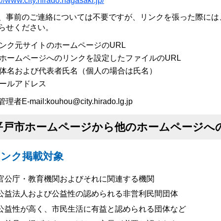
://www.city.hirado.nagasaki.jp/
、事前のご連絡については不要ですが、リンクを張った際には
らせください。
ンク元サイトのホームページのURL
ホームページへのリンクを設定したファイルのURL
体名および代表者氏名（個人の場合は氏名）
ールアドレス
者E-mail:kouhou@city.hirado.lg.jp
平戸市ホームページから他のホームページへ
リンク掲載対象
官公庁・教育機関およびそれに関連する機関
公益法人および公益性の認められる非営利民間団体
公益性が高く、市民生活に有益と認められる団体など