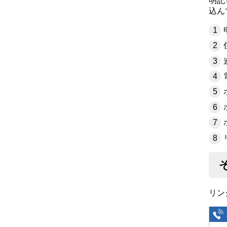
明記
込ん
リン