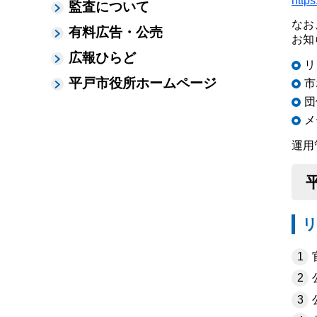
https
監査について
なお
有料広告・公売
お知
広報ひらど
リ
平戸市役所ホームページ
市
団
メ
運用管理