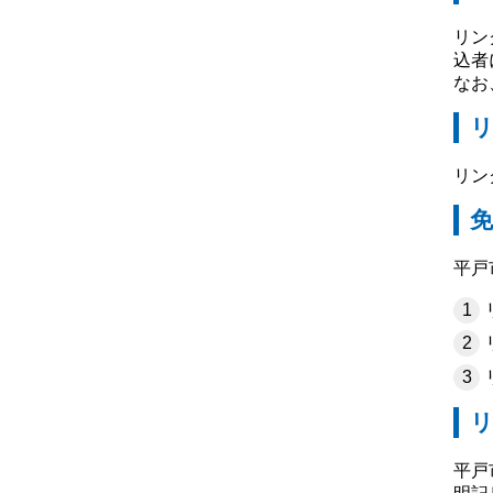
リン
込者
なお
リン
免
平戸
平戸