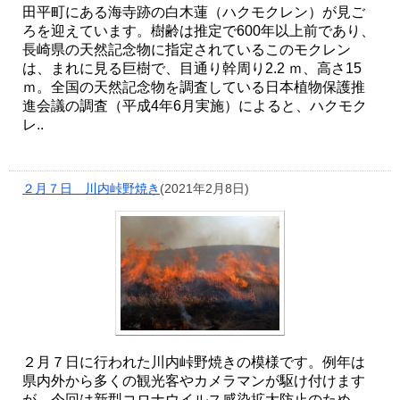
田平町にある海寺跡の白木蓮（ハクモクレン）が見ご
ろを迎えています。樹齢は推定で600年以上前であり、
長崎県の天然記念物に指定されているこのモクレン
は、まれに見る巨樹で、目通り幹周り2.2 ｍ、高さ15
ｍ。全国の天然記念物を調査している日本植物保護推
進会議の調査（平成4年6月実施）によると、ハクモク
レ..
２月７日 川内峠野焼き
(2021年2月8日)
２月７日に行われた川内峠野焼きの模様です。例年は
県内外から多くの観光客やカメラマンが駆け付けます
が、今回は新型コロナウイルス感染拡大防止のため、