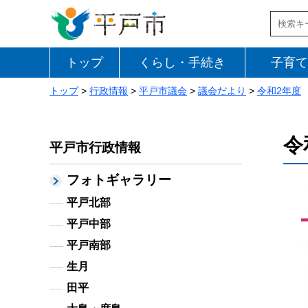
トップ
くらし・手続き
子育て
トップ
>
行政情報
>
平戸市議会
>
議会だより
>
令和2年度
令
平戸市行政情報
フォトギャラリー
平戸北部
平戸中部
平戸南部
生月
田平