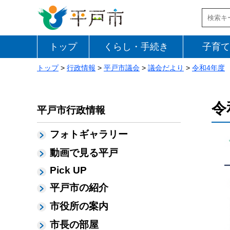
トップ
くらし・手続き
子育て
トップ
>
行政情報
>
平戸市議会
>
議会だより
>
令和4年度
令
平戸市行政情報
フォトギャラリー
動画で見る平戸
Pick UP
平戸市の紹介
市役所の案内
市長の部屋