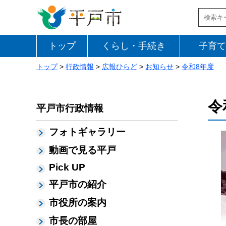
トップ
くらし・手続き
子育て
トップ
>
行政情報
>
広報ひらど
>
お知らせ
>
令和8年度
令
平戸市行政情報
フォトギャラリー
動画で見る平戸
Pick UP
平戸市の紹介
市役所の案内
市長の部屋