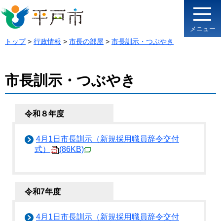
メニュー
トップ
>
行政情報
>
市長の部屋
>
市長訓示・つぶやき
市長訓示・つぶやき
令和８年度
4月1日市長訓示（新規採用職員辞令交付
式）
(86KB)
令和7年度
4月1日市長訓示（新規採用職員辞令交付