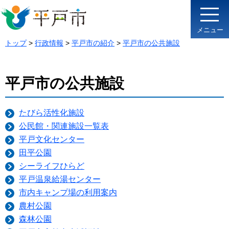
メニュー
トップ
>
行政情報
>
平戸市の紹介
>
平戸市の公共施設
平戸市の公共施設
たびら活性化施設
公民館・関連施設一覧表
平戸文化センター
田平公園
シーライフひらど
平戸温泉給湯センター
市内キャンプ場の利用案内
農村公園
森林公園