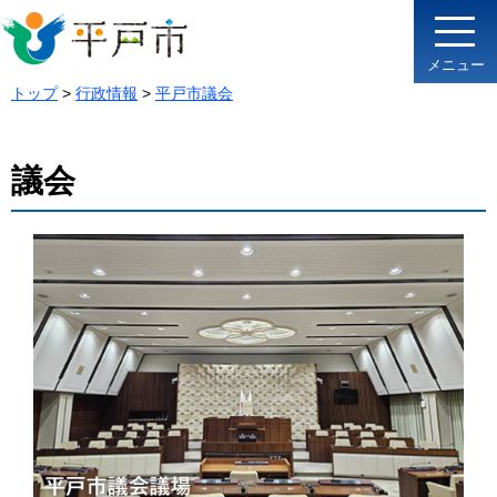
メニュー
トップ
>
行政情報
>
平戸市議会
議会