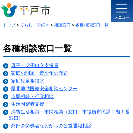
メニュー
トップ
>
くらし・手続き
>
相談窓口
>
各種相談窓口一覧
各種相談窓口一覧
母子・父子自立支援員
家庭の問題・青少年の問題
家庭児童相談室
県北地域医療安全相談センター
市民相談・行政相談
生活困窮者支援
消費生活相談・市民相談（窓口：市役所市民課１階１番
窓口）
外部の労働者などからの公益通報相談