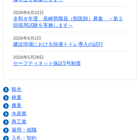
2026年6月22日
令和８年度 長崎県職員（獣医師）募集 ～第２
回採用試験を実施します～
2026年6月2日
建設現場における快適トイレ導入の試行
2026年5月28日
セーフティネット保証5号制度
観光
林業
農業
水産業
商工業
雇用・就職
入札・契約