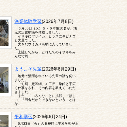
漁業体験学習
(2026年7月8日)
６月30日（火）５・６年生10名が、地
元の定置網漁を体験しました。
イサキにヤリイカ、ヒラスにキビナゴ
と大量でした。
大きなウミガメも網に入っていまし
た。
上陸してから、とれたてのイサキをみ
んなで刺..
ようこそ先輩
(2026年6月29日)
地元で活躍されている先輩の話を伺い
ました。
ごち網、定置網、加工品、旅館と手広
く仕事をされ、その内容を教えていただ
きました。
また、「いろんなことに挑戦してほし
い」「田舎だからできないということは
な..
平和学習
(2026年6月24日)
6月23日（火）の５校時に平和学習があ