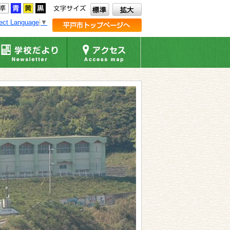
ect Language
▼