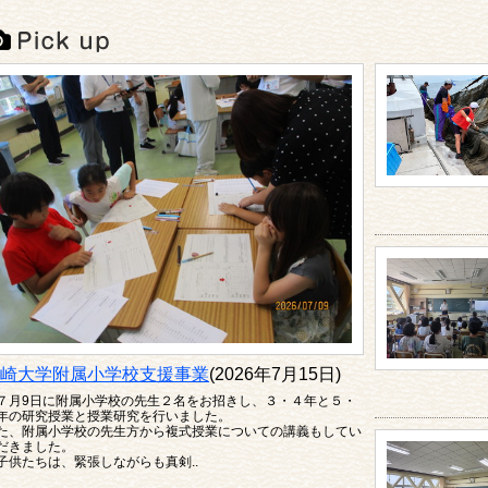
崎大学附属小学校支援事業
(2026年7月15日)
月9日に附属小学校の先生２名をお招きし、３・４年と５・
年の研究授業と授業研究を行いました。
た、附属小学校の先生方から複式授業についての講義もしてい
だきました。
供たちは、緊張しながらも真剣..