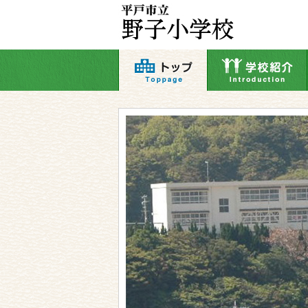
本
文
へ
移
動