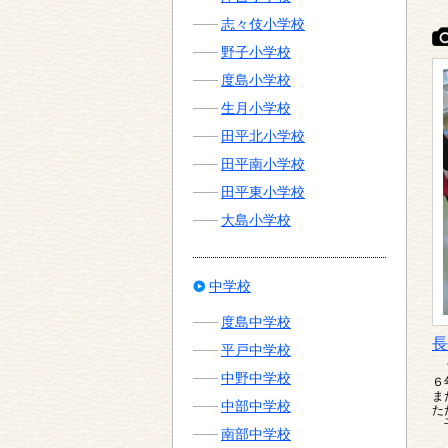
志々伎小学校
野子小学校
度島小学校
生月小学校
田平北小学校
田平南小学校
田平東小学校
大島小学校
中学校
度島中学校
長
平戸中学校
７
中野中学校
６
ま
中部中学校
た
子
南部中学校