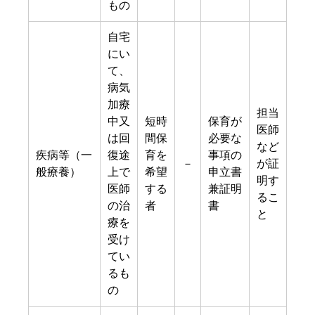
もの
自宅
にい
て、
病気
加療
担当
中又
短時
保育が
医師
は回
間保
必要な
など
疾病等（一
復途
育を
事項の
－
が証
般療養）
上で
希望
申立書
明す
医師
する
兼証明
るこ
の治
者
書
と
療を
受け
てい
るも
の