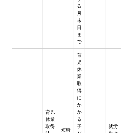
る
月
末
日
ま
で
育
児
休
業
取
得
に
か
育児
か
休業
る
取得
子
就労
短時