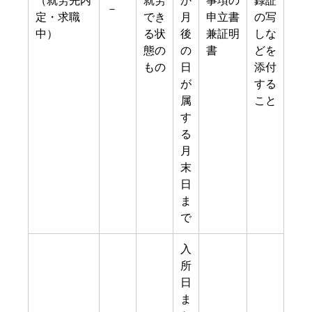
（就労先内
就労
か
事項の
録証
－
定・求職
でき
月
申立書
の写
中）
る状
後
兼証明
しな
態の
の
書
どを
もの
日
添付
が
する
属
こと
す
る
月
末
日
ま
で
入
所
日
ま