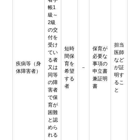
帳1
級～
2級
の交
付を
受け
担当
短時
保育が
てい
医師
間保
必要な
る者
など
疾病等（身
育を
事項の
又は
－
が証
体障害者）
希望
申立書
同等
明す
する
兼証明
の障
るこ
者
書
害者
と
で保
育が
困難
と認
めら
れる