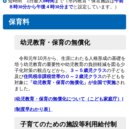
短時間 1日最大
8時間
まで（市内教育・保育施設は
午前
８時30分から午後４時30分まで
と
設定しています。
）
保育料
幼児教育・保育の無償化
令和元年10月から、生涯にわたる人格形成の基礎を
培う幼児教育の重要性や幼児教育の負担軽減を図る少
子化対策の観点などから、
３～５歳児クラス
の子ども
及び
住民税非課税世帯の０～２歳児クラス
の子どもを
対象に
「幼児教育・保育の無償化」が全国で実施
され
ました。
[幼児教育・保育の無償化について（こども家庭庁）]
[制度早わかり表］
子育てのための施設等利用給付制