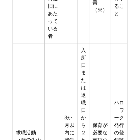
書
旧に
るこ
（※）
あた
と
って
いる
者
入
所
日
ま
た
は
退
職
ハロ
日
ーワ
3か
か
ーク
月以
ら
保育が
発行
求職活動
内に
２
必要な
の登