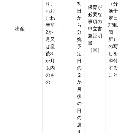
り、
初
（分
保育が
おお
日
娩予
必要な
むね
か
定日
事項の
産前
ら
記載
出産
－
申立書
2か
分
箇
兼証明
月又
娩
所）
書
は産
予
の写
（※）
後3
定
しを
か月
日
添付
以内
の
する
のも
２
こと
の
か
月
後
の
日
の
属
す