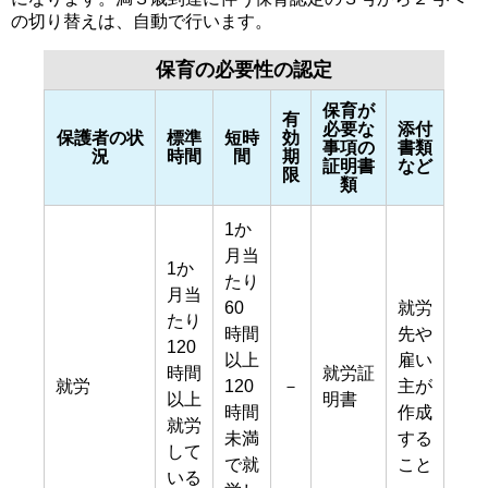
の切り替えは、自動で行います。
保育の必要性の認定
保育が
有
必要な
添付
保護者の状
標準
短時
効
事項の
書類
況
時間
間
期
証明書
など
限
類
1か
月当
1か
たり
月当
60
就労
たり
時間
先や
120
以上
雇い
時間
就労証
就労
120
－
主が
以上
明書
時間
作成
就労
未満
する
して
で就
こと
いる