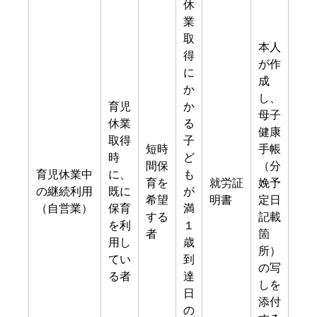
休
業
取
本人
得
が作
に
成
か
し、
育児
か
母子
休業
る
健康
取得
子
短時
手帳
時
ど
間保
（分
育児休業中
に、
も
育を
就労証
娩予
の継続利用
既に
が
希望
明書
定日
（自営業）
保育
満
する
記載
を利
１
者
箇
用し
歳
所）
てい
到
の写
る者
達
しを
日
添付
の