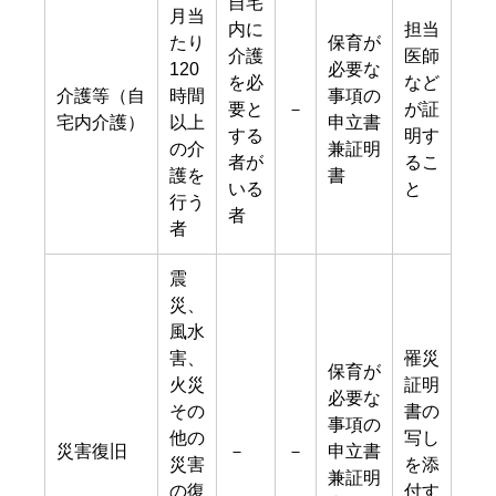
自宅
月当
内に
担当
たり
保育が
介護
医師
120
必要な
を必
など
介護等（自
時間
事項の
要と
－
が証
宅内介護）
以上
申立書
する
明す
の介
兼証明
者が
るこ
護を
書
いる
と
行う
者
者
震
災、
風水
害、
罹災
保育が
火災
証明
必要な
その
書の
事項の
他の
写し
災害復旧
－
－
申立書
災害
を添
兼証明
の復
付す