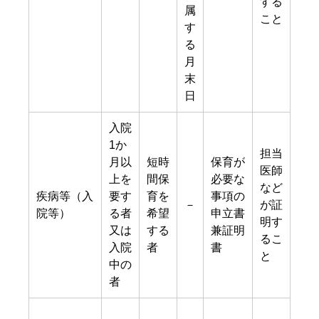
する
属
こと
す
る
月
末
日
入院
1か
担当
月以
短時
保育が
医師
上を
間保
必要な
など
疾病等（入
要す
育を
事項の
－
が証
院等）
る者
希望
申立書
明す
又は
する
兼証明
るこ
入院
者
書
と
中の
者