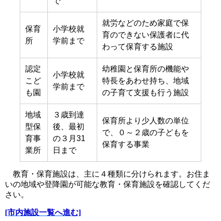
で
就労などのため家庭で保
保育
小学校就
育のできない保護者に代
所
学前まで
わって保育する施設
認定
幼稚園と保育所の機能や
小学校就
こど
特長をあわせ持ち、地域
学前まで
も園
の子育て支援も行う施設
地域
３歳到達
保育所より少人数の単位
型保
後、最初
で、０～２歳の子どもを
育事
の３月31
保育する事業
業所
日まで
教育・保育施設は、主に４種類に分けられます。お住ま
いの地域や登降園が可能な教育・保育施設を確認してくだ
さい。
[市内施設一覧へ進む]