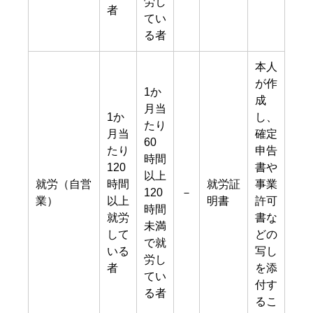
労し
者
てい
る者
本人
が作
1か
成
月当
1か
し、
たり
月当
確定
60
たり
申告
時間
120
書や
以上
就労（自営
時間
就労証
事業
120
－
業）
以上
明書
許可
時間
就労
書な
未満
して
どの
で就
いる
写し
労し
者
を添
てい
付す
る者
るこ