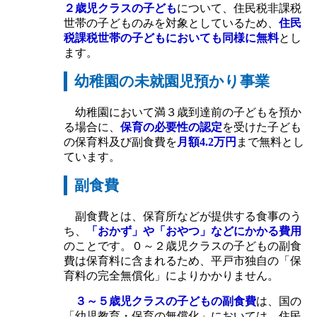
２歳児クラスの子ども
について、住民税非課税
世帯の子どものみを対象としているため、
住民
税課税世帯の子どもにおいても同様に無料
とし
ます。
幼稚園の未就園児預かり事業
幼稚園において満３歳到達前の子どもを預か
る場合に、
保育の必要性の認定
を受けた子ども
の保育料及び副食費を
月額4.2万円
まで無料とし
ています。
副食費
副食費とは、保育所などが提供する食事のう
ち、
「おかず」や「おやつ」などにかかる費用
のことです。０～２歳児クラスの子どもの副食
費は保育料に含まれるため、平戸市独自の「保
育料の完全無償化」によりかかりません。
３～５歳児クラスの子どもの副食費
は、国の
「幼児教育・保育の無償化」においては、住民