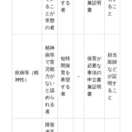
する
兼証明
るこ
るこ
者
書
とが
と
常態
の者
精神
病等
担当
短時
保育が
で育
医師
間保
必要な
児能
など
疾病等（精
育を
事項の
力が
－
が証
神性）
希望
申立書
ない
明す
する
兼証明
と認
るこ
者
書
めら
と
れる
者
障害
者手