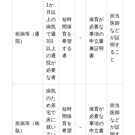
1か
月以
担当
上の
短時
保育が
医師
病気
間保
必要な
など
疾病等（通
で週
育を
事項の
－
が証
院）
3日
希望
申立書
明す
以上
する
兼証明
るこ
の通
者
書
と
院が
必要
な者
病気
のた
め居
担当
短時
保育が
宅で
医師
間保
必要な
床に
など
疾病等（病
育を
事項の
就い
－
が証
臥）
希望
申立書
てい
明す