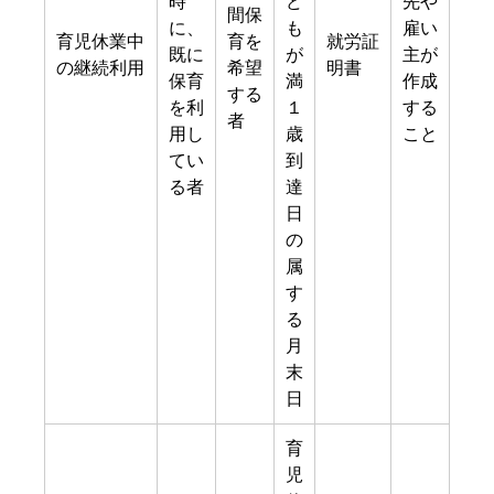
時
ど
先や
間保
に、
も
雇い
育児休業中
育を
就労証
既に
が
主が
の継続利用
希望
明書
保育
満
作成
する
を利
１
する
者
用し
歳
こと
てい
到
る者
達
日
の
属
す
る
月
末
日
育
児