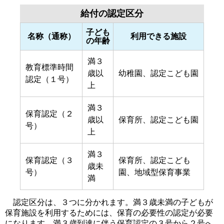
給付の認定区分
子ども
名称（通称）
利用できる施設
の年齢
満３
教育標準時間
歳以
幼稚園、認定こども園
認定（１号）
上
満３
保育認定（２
歳以
保育所、認定こども園
号）
上
満３
保育認定（３
保育所、認定こども
歳未
号）
園、地域型保育事業
満
認定区分は、３つに分かれます。満３歳未満の子どもが
保育施設を利用するためには、保育の必要性の認定が必要
になります。満３歳到達に伴う保育認定の３号から２号へ