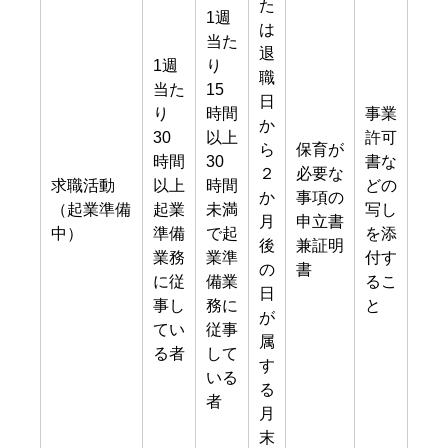
た
1週
は
当た
退
1週
り
職
当た
15
日
り
時間
事業
か
30
以上
許可
ら
保育が
時間
30
書な
２
必要な
求職活動
以上
時間
どの
か
事項の
（起業準備
起業
未満
写し
月
申立書
中）
準備
で起
を添
後
兼証明
業務
業準
付す
の
書
に従
備業
るこ
日
事し
務に
と
が
てい
従事
属
る者
して
す
いる
る
者
月
末