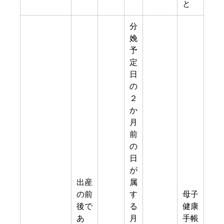
と
分
娩
予
定
日
の
２
か
月
前
の
日
が
出産
属
の前
す
母子
後で
る
健康
あ
月
手帳