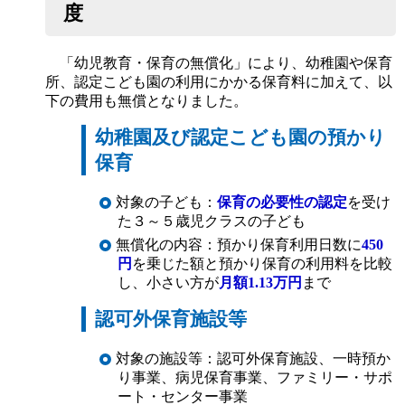
度
「幼児教育・保育の無償化」により、幼稚園や保育
所、認定こども園の利用にかかる保育料に加えて、以
下の費用も無償となりました。
幼稚園及び認定こども園の預かり
保育
対象の子ども：
保育の必要性の認定
を受け
た３～５歳児クラスの子ども
無償化の内容：預かり保育利用日数に
450
円
を乗じた額と預かり保育の利用料を比較
し、小さい方が
月額1.13万円
まで
認可外保育施設等
対象の施設等：認可外保育施設、一時預か
り事業、病児保育事業、ファミリー・サポ
ート・センター事業