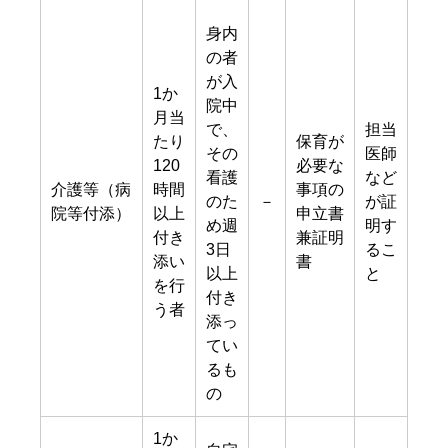
身内
の者
が入
1か
院中
月当
で、
担当
たり
保育が
その
医師
120
必要な
看護
など
介護等（病
時間
事項の
のた
－
が証
院等付添）
以上
申立書
め週
明す
付き
兼証明
3日
るこ
添い
書
以上
と
を行
付き
う者
添っ
てい
るも
の
1か