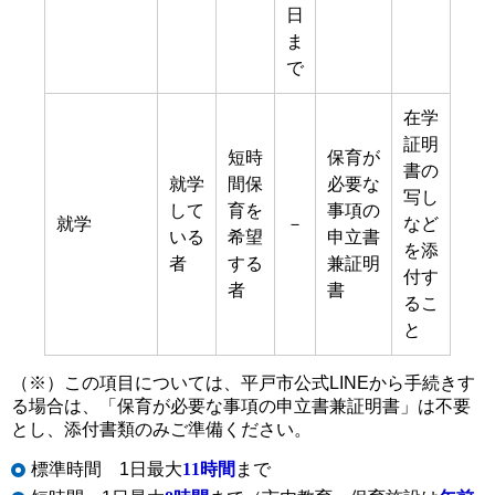
日
ま
で
在学
証明
短時
保育が
書の
就学
間保
必要な
写し
して
育を
事項の
就学
－
など
いる
希望
申立書
を添
者
する
兼証明
付す
者
書
るこ
と
（※）この項目については、平戸市公式LINEから手続きす
る場合は、「保育が必要な事項の申立書兼証明書」は不要
とし、添付書類のみご準備ください。
標準時間 1日最大
11時間
まで