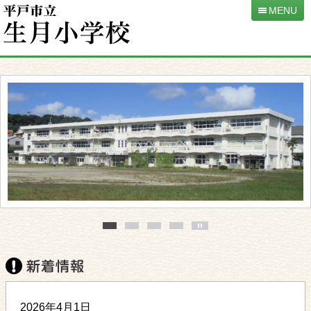
MENU
本
文
へ
移
動
2026年4月1日