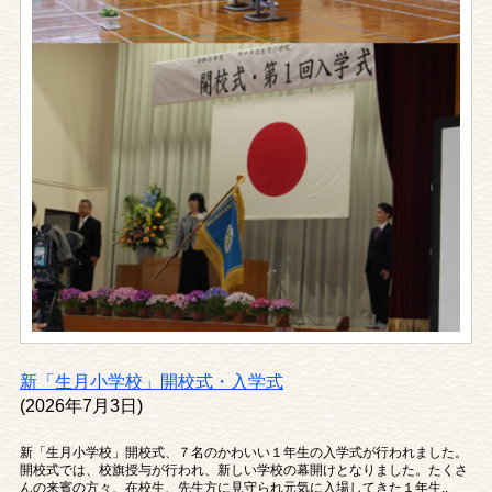
新「生月小学校」開校式・入学式
(2026年7月3日)
新「生月小学校」開校式、７名のかわいい１年生の入学式が行われました。
開校式では、校旗授与が行われ、新しい学校の幕開けとなりました。たくさ
んの来賓の方々、在校生、先生方に見守られ元気に入場してきた１年生..