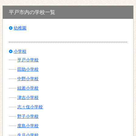
平戸市内の学校一覧
幼稚園
小学校
平戸小学校
田助小学校
中野小学校
紐差小学校
津吉小学校
志々伎小学校
野子小学校
度島小学校
生月小学校