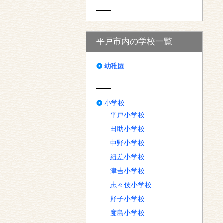
平戸市内の学校一覧
幼稚園
小学校
平戸小学校
田助小学校
中野小学校
紐差小学校
津吉小学校
志々伎小学校
野子小学校
度島小学校