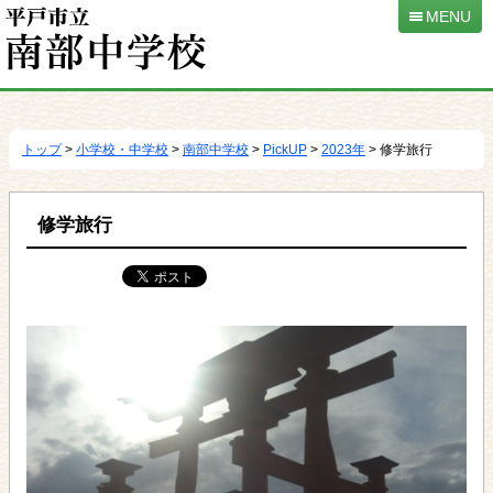
MENU
本
文
へ
トップ
>
小学校・中学校
>
南部中学校
>
PickUP
>
2023年
> 修学旅行
移
動
修学旅行