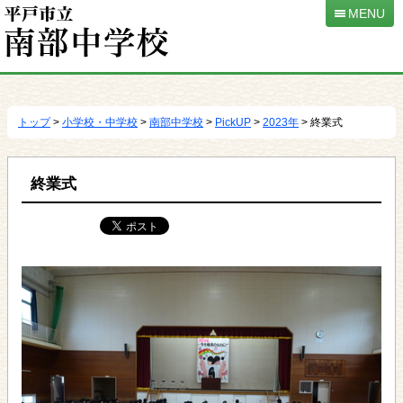
MENU
本
文
へ
トップ
>
小学校・中学校
>
南部中学校
>
PickUP
>
2023年
> 終業式
移
動
終業式