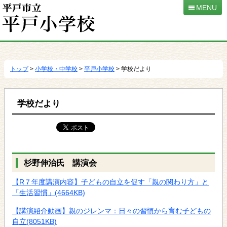
本
MENU
文
へ
移
動
トップ
>
小学校・中学校
>
平戸小学校
> 学校だより
学校だより
杉野伸治氏 講演会
【R７年度講演内容】子どもの自立を促す「親の関わり方」と
「生活習慣」
(4664KB)
【講演紹介動画】親のジレンマ：日々の習慣から育む子どもの
自立
(8051KB)