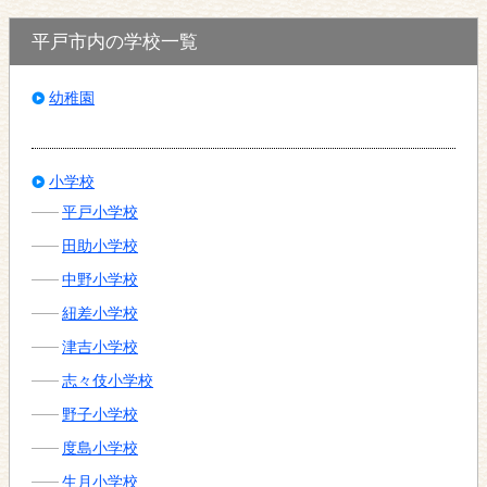
平戸市内の学校一覧
幼稚園
小学校
平戸小学校
田助小学校
中野小学校
紐差小学校
津吉小学校
志々伎小学校
野子小学校
度島小学校
生月小学校