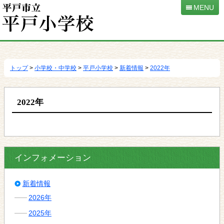
本
MENU
文
へ
移
動
トップ
>
小学校・中学校
>
平戸小学校
>
新着情報
>
2022年
2022年
インフォメーション
新着情報
2026年
2025年