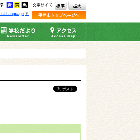
ect Language
▼