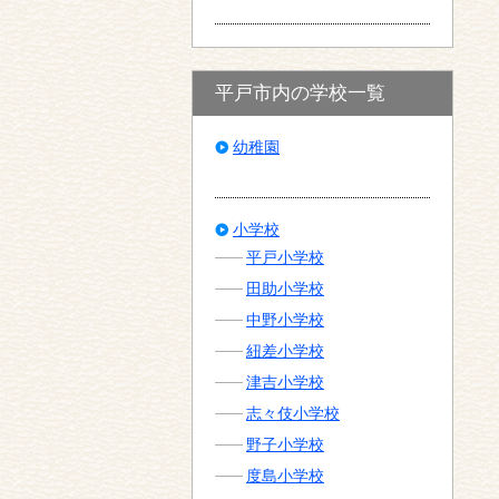
平戸市内の学校一覧
幼稚園
小学校
平戸小学校
田助小学校
中野小学校
紐差小学校
津吉小学校
志々伎小学校
野子小学校
度島小学校