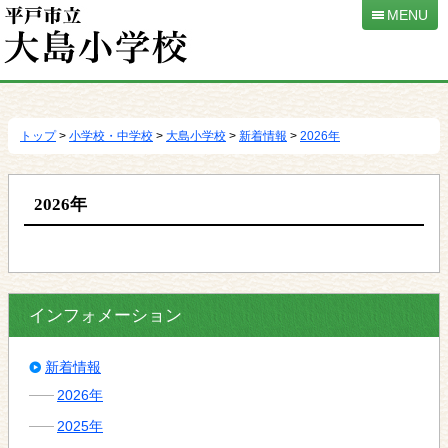
MENU
本
文
へ
トップ
>
小学校・中学校
>
大島小学校
>
新着情報
>
2026年
移
動
2026年
インフォメーション
新着情報
2026年
2025年