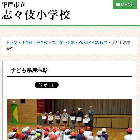
MENU
本
文
へ
トップ
>
小学校・中学校
>
志々伎小学校
>
PickUP
>
2019年
> 子ども県展
移
表彰
動
子ども県展表彰