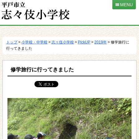
MENU
本
文
へ
トップ
>
小学校・中学校
>
志々伎小学校
>
PickUP
>
2019年
> 修学旅行に
移
行ってきました
動
修学旅行に行ってきました