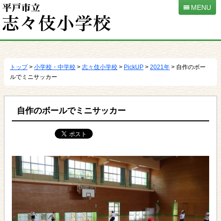
MENU
本
文
へ
トップ
>
小学校・中学校
>
志々伎小学校
>
PickUP
>
2021年
> 自作のボー
移
ルでミニサッカー
動
自作のボールでミニサッカー