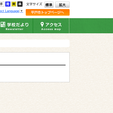
ect Language
▼