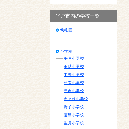
平戸市内の学校一覧
幼稚園
小学校
平戸小学校
田助小学校
中野小学校
紐差小学校
津吉小学校
志々伎小学校
野子小学校
度島小学校
生月小学校