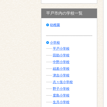
平戸市内の学校一覧
幼稚園
小学校
平戸小学校
田助小学校
中野小学校
紐差小学校
津吉小学校
志々伎小学校
野子小学校
度島小学校
生月小学校