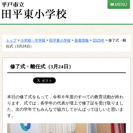
MENU
本
文
へ
トップ
>
小学校・中学校
>
田平東小学校
>
新着情報
>
2025年
> 修了式・離
移
任式（3月24日）
動
修了式・離任式（3月24日）
本日の修了式をもって，令和６年度のすべての教育活動が終わ
ります。式では，各学年の代表が壇上で修了証を受け取りまし
た。次の学年でもみんなで協力してがんばってほしいと思いま
す。