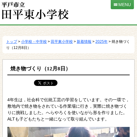
MENU
本
文
へ
トップ
>
小学校・中学校
>
田平東小学校
>
新着情報
>
2025年
> 焼き物づく
移
り（12月8日）
動
焼き物づくり（12月8日）
4年生は，社会科で伝統工芸の学習をしています。その一環で，
敷地内で焼き物をされている作業場に行き，実際に焼き物づく
りに挑戦しました。へらやろくを使いながら形を作りました。
ALTも子どもたちと一緒になって取り組んでいます。