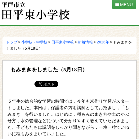
MENU
本
文
へ
トップ
>
小学校・中学校
>
田平東小学校
>
新着情報
>
2026年
> もみまきを
移
しました（5月18日）
動
もみまきをしました（5月18日）
５年生の総合的な学習の時間では，今年も米作り学習がスター
トしました。本日は，保護者の方を講師としてお招きし，「も
みまき」を行いました。はじめに，種もみのまき方や土のかぶ
せ方，水の管理などについて分かりやすく教えていただきまし
た。子どもたちは説明をしっかり聞きながら，一粒一粒ていね
いに種もみをまいていました。