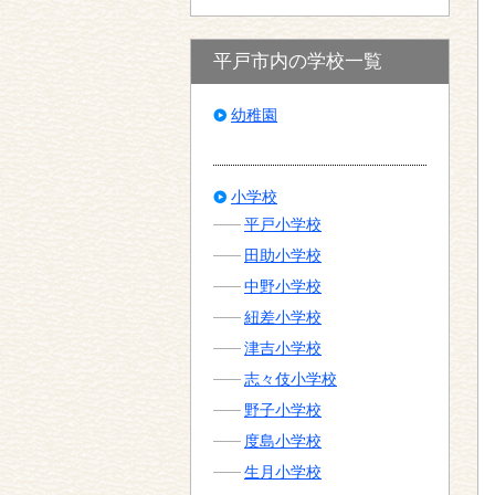
平戸市内の学校一覧
幼稚園
小学校
平戸小学校
田助小学校
中野小学校
紐差小学校
津吉小学校
志々伎小学校
野子小学校
度島小学校
生月小学校