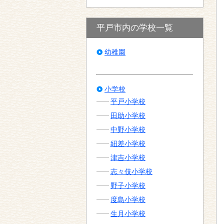
平戸市内の学校一覧
幼稚園
小学校
平戸小学校
田助小学校
中野小学校
紐差小学校
津吉小学校
志々伎小学校
野子小学校
度島小学校
生月小学校