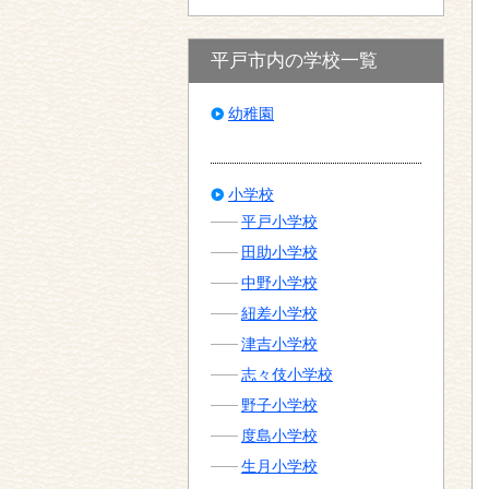
平戸市内の学校一覧
幼稚園
小学校
平戸小学校
田助小学校
中野小学校
紐差小学校
津吉小学校
志々伎小学校
野子小学校
度島小学校
生月小学校