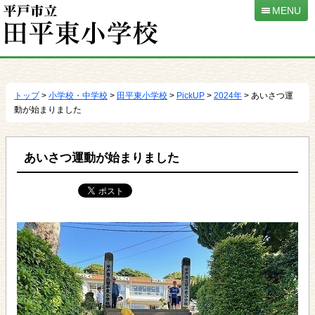
MENU
本
文
へ
トップ
>
小学校・中学校
>
田平東小学校
>
PickUP
>
2024年
> あいさつ運
移
動が始まりました
動
あいさつ運動が始まりました