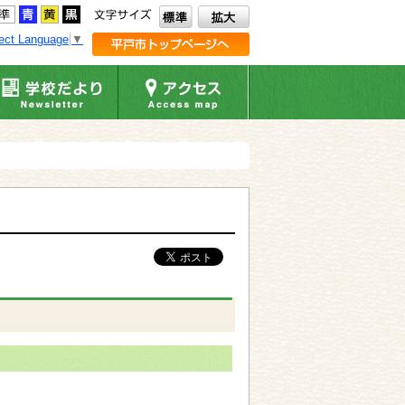
ect Language
▼