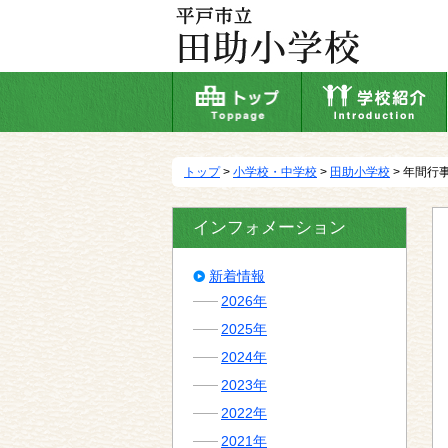
本
文
へ
移
動
トップ
>
小学校・中学校
>
田助小学校
> 年間行
インフォメーション
新着情報
2026年
2025年
2024年
2023年
2022年
2021年