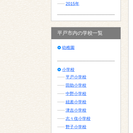
2015年
平戸市内の学校一覧
幼稚園
小学校
平戸小学校
田助小学校
中野小学校
紐差小学校
津吉小学校
志々伎小学校
野子小学校