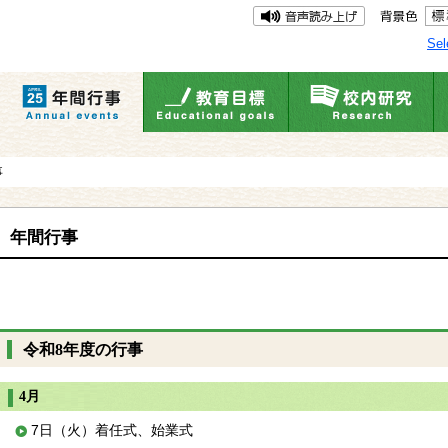
Sel
事
年間行事
令和8年度の行事
4月
7日（火）着任式、始業式