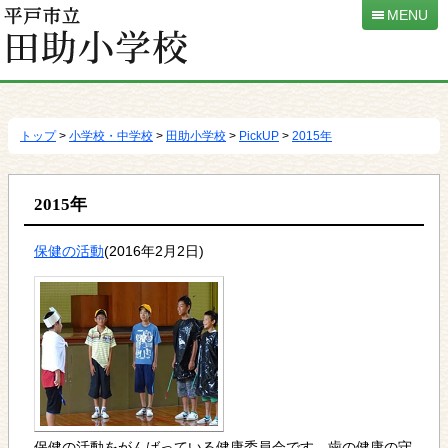
MENU
本
文
へ
トップ
>
小学校・中学校
>
田助小学校
>
PickUP
>
2015年
移
動
2015年
保健の活動
(2016年2月2日)
保健の活動をがんばっている健康委員会です。歯の健康の守