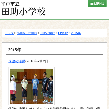
MENU
本
文
へ
トップ
>
小学校・中学校
>
田助小学校
>
PickUP
>
2015年
移
動
2015年
保健の活動
(2016年2月2日)
保健の活動をがんばっている健康委員会です。歯の健康の守