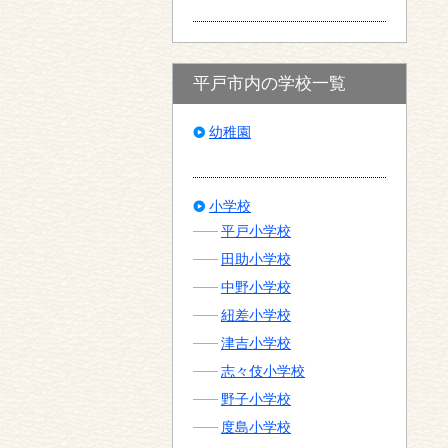
平戸市内の学校一覧
幼稚園
小学校
平戸小学校
田助小学校
中野小学校
紐差小学校
津吉小学校
志々伎小学校
野子小学校
度島小学校