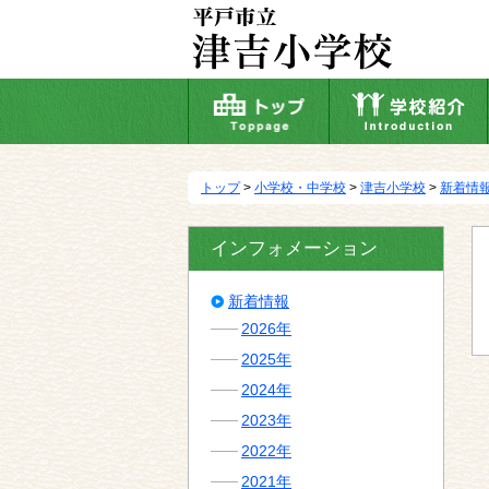
本
文
へ
移
動
トップ
>
小学校・中学校
>
津吉小学校
>
新着情
インフォメーション
新着情報
2026年
2025年
2024年
2023年
2022年
2021年