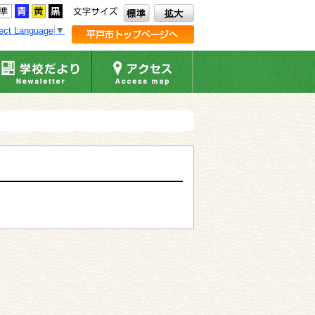
ect Language
▼