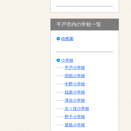
平戸市内の学校一覧
幼稚園
小学校
平戸小学校
田助小学校
中野小学校
紐差小学校
津吉小学校
志々伎小学校
野子小学校
度島小学校