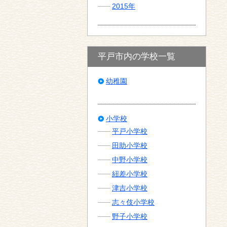
2015年
平戸市内の学校一覧
幼稚園
小学校
平戸小学校
田助小学校
中野小学校
紐差小学校
津吉小学校
志々伎小学校
野子小学校