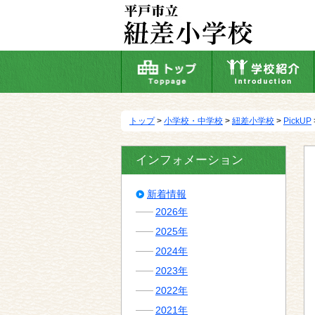
本
文
へ
移
動
トップ
>
小学校・中学校
>
紐差小学校
>
PickUP
インフォメーション
新着情報
2026年
2025年
2024年
2023年
2022年
2021年