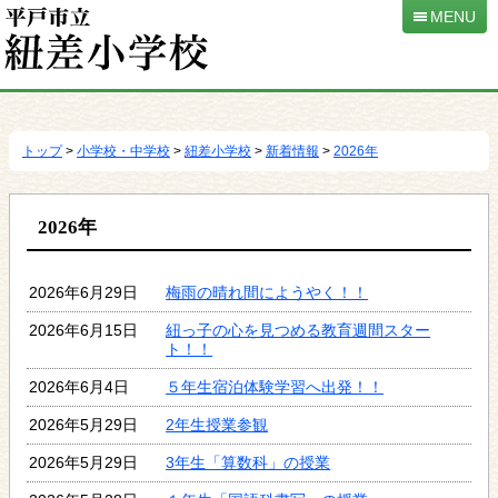
MENU
本
文
へ
トップ
>
小学校・中学校
>
紐差小学校
>
新着情報
>
2026年
移
動
2026年
2026年6月29日
梅雨の晴れ間にようやく！！
2026年6月15日
紐っ子の心を見つめる教育週間スター
ト！！
2026年6月4日
５年生宿泊体験学習へ出発！！
2026年5月29日
2年生授業参観
2026年5月29日
3年生「算数科」の授業