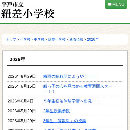
MENU
本
文
へ
トップ
>
小学校・中学校
>
紐差小学校
>
新着情報
>
2026年
移
動
2026年
2026年6月29日
梅雨の晴れ間にようやく！！
2026年6月15日
紐っ子の心を見つめる教育週間スター
ト！！
2026年6月4日
５年生宿泊体験学習へ出発！！
2026年5月29日
2年生授業参観
2026年5月29日
3年生「算数科」の授業