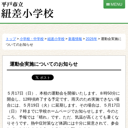
MENU
本
文
へ
トップ
>
小学校・中学校
>
紐差小学校
>
新着情報
>
2026年
> 運動会実施に
移
ついてのお知らせ
動
運動会実施についてのお知らせ
５月17日（日）、本校の運動会を開催いたします。８時50分に
開会し、12時頃終了する予定です。雨天のため実施できない場
合には、５月19日（火）に延期します。その場合は、５月17日
（日）７時までに学校ホームページでお知らせします。今のと
ころ、予報では「晴れ」です。ただ、気温が高くとても暑くな
りそうです。熱中症対策など体調には十分に留意されて、参会