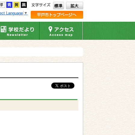
ect Language
▼