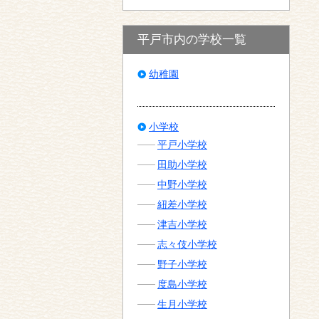
平戸市内の学校一覧
幼稚園
小学校
平戸小学校
田助小学校
中野小学校
紐差小学校
津吉小学校
志々伎小学校
野子小学校
度島小学校
生月小学校