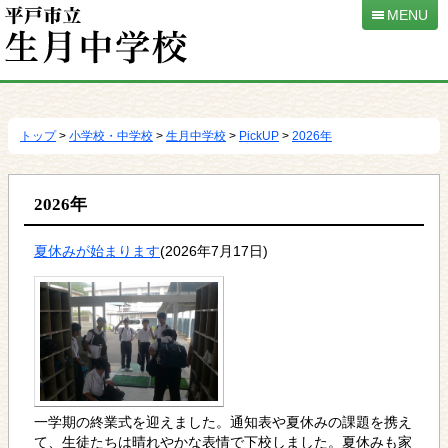
MENU
本
文
へ
トップ
>
小学校・中学校
>
生月中学校
>
PickUP
>
2026年
移
動
2026年
夏休みが始まります
(2026年7月17日)
一学期の終業式を迎えました。通知表や夏休みの課題を携え
て、生徒たちは晴れやかな表情で下校しました。夏休みも家